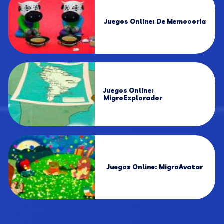
Juegos Online: De Memoooria
Juegos Online:
MigroExplorador
Juegos Online: MigroAvatar