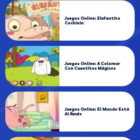
Juegos Online: Elefantito
Cochinin
Juegos Online: A Colorear
Con Cuentitos Mágicos
Juegos Online: El Mundo Está
Al Revés