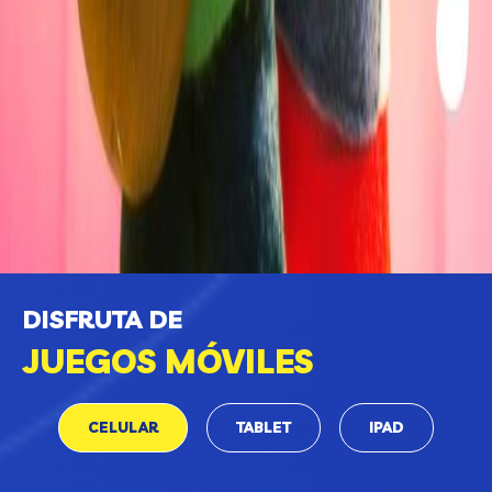
DISFRUTA DE
JUEGOS MÓVILES
CELULAR
TABLET
IPAD