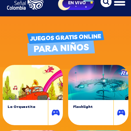
JUEGOS GRATIS ONLINE
PARA NIÑOS
La Orquestita
Flashlight
Jugar
Juga