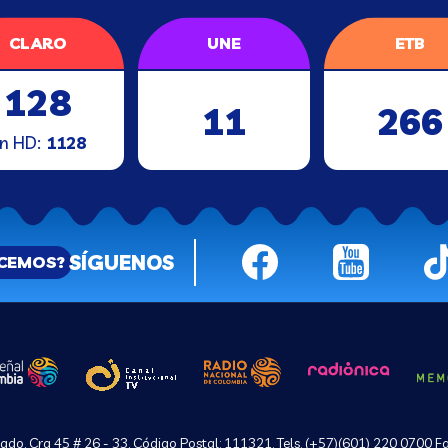
CLARO
UNE
ETB
128
11
266
n HD:
1128
SÍGUENOS
ACEMOS?
do, Cra 45 # 26 - 33, Código Postal: 111321. Tels. (+57)(601) 220 0700 F