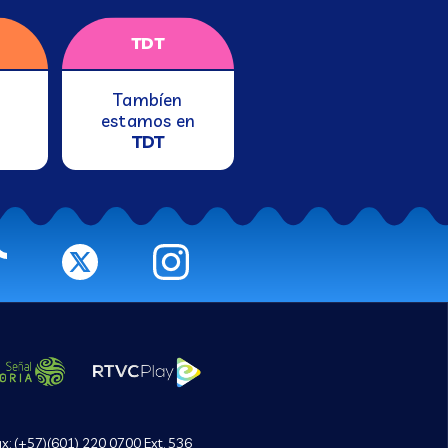
TDT
Tambíen
estamos en
TDT
ax: (+57)(601) 220 0700 Ext. 536