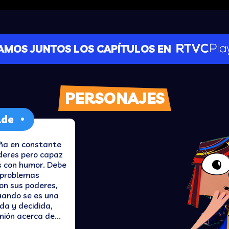
AMOS JUNTOS LOS CAPÍTULOS EN
PERSONAJES
lde
iña en constante
oderes pero capaz
s con humor. Debe
s problemas
on sus poderes,
cuando se es una
da y decidida,
nión acerca de...