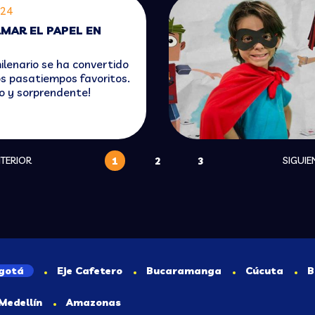
024
MAR EL PAPEL EN
ilenario se ha convertido
os pasatiempos favoritos.
yo y sorprendente!
TERIOR
SIGUIE
1
2
3
gotá
Eje Cafetero
Bucaramanga
Cúcuta
B
Medellín
Amazonas