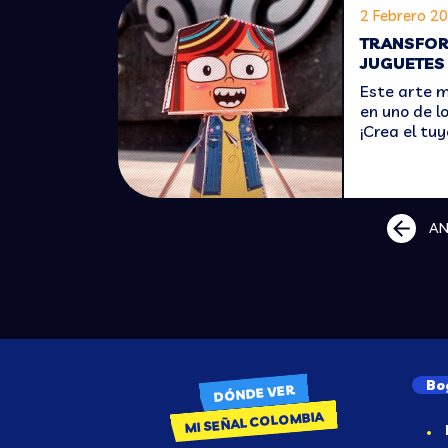
2 Febrero 2
 DE
TRANSFOR
RA LOS
JUGUETES
Este arte m
s
en uno de l
¡Crea el tu
AN
Bo
DÓNDE VER
MI SEÑAL COLOMBIA