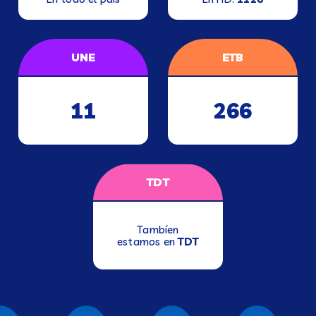
UNE
ETB
11
266
TDT
Tambíen
estamos en
TDT