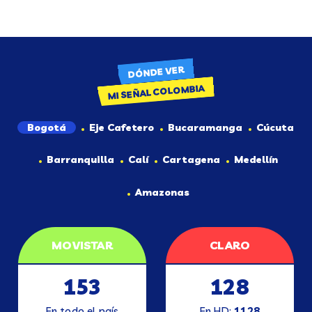
DÓNDE VER
MI SEÑAL COLOMBIA
Bogotá
Eje Cafetero
Bucaramanga
Cúcuta
Barranquilla
Calí
Cartagena
Medellín
Amazonas
MOVISTAR
CLARO
153
128
En todo el país
En HD:
1128