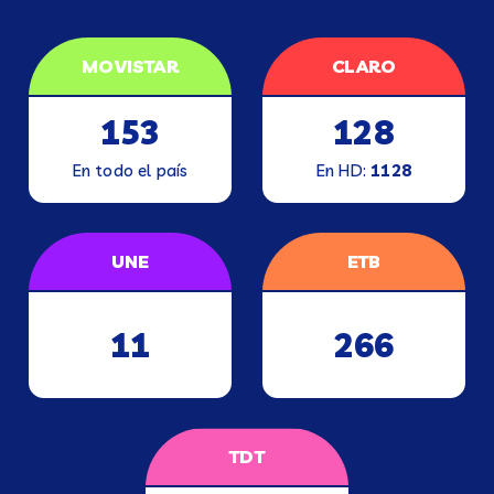
MOVISTAR
CLARO
153
128
En todo el país
En HD:
1128
UNE
ETB
11
266
TDT