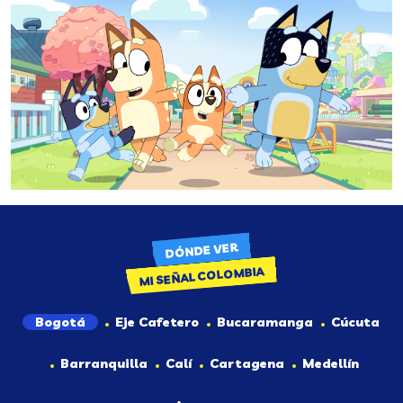
DÓNDE VER
MI SEÑAL COLOMBIA
Bogotá
Eje Cafetero
Bucaramanga
Cúcuta
Barranquilla
Calí
Cartagena
Medellín