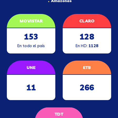
Amazonas
MOVISTAR
CLARO
153
128
En todo el país
En HD:
1128
UNE
ETB
11
266
TDT