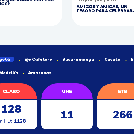
ÑOS?
AMIGOS Y AMIGAS, UN
TESORO PARA CELEBRAR
gotá
Eje Cafetero
Bucaramanga
Cúcuta
B
Medellín
Amazonas
CLARO
UNE
ETB
128
11
266
n HD:
1128