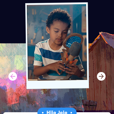
‹
›
Hijo Jojo