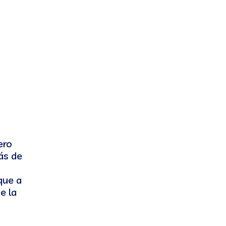
ero
ás de
 que a
e la