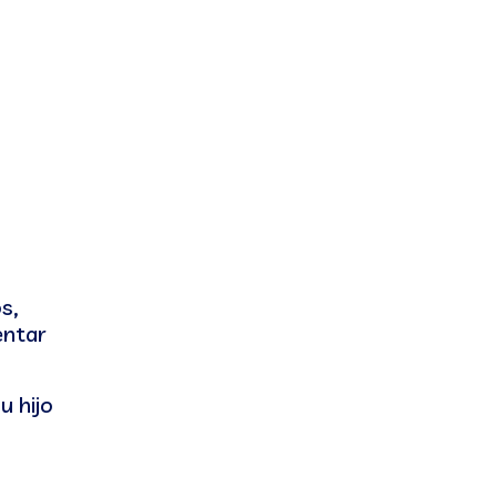
s,
entar
u hijo