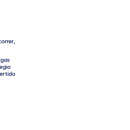
correr,
igas
legio
ertido