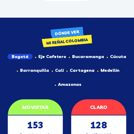
DÓNDE VER
MI SEÑAL COLOMBIA
Bogotá
Eje Cafetero
Bucaramanga
Cúcuta
Barranquilla
Calí
Cartagena
Medellín
Amazonas
MOVISTAR
CLARO
153
128