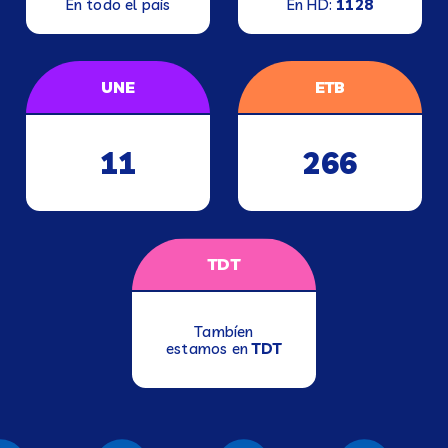
En todo el país
En HD:
1128
UNE
ETB
11
266
TDT
Tambíen
estamos en
TDT