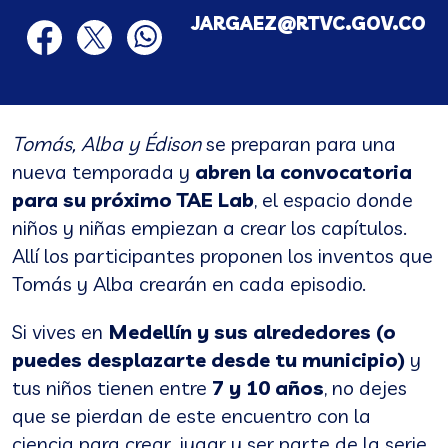
JARGAEZ@RTVC.GOV.CO
twitter
facebook
twitter
whatsapp
Tomás, Alba y Édison
se preparan para una
nueva temporada y
abren la convocatoria
para su próximo TAE Lab
, el espacio donde
niños y niñas empiezan a crear los capítulos.
Allí los participantes proponen los inventos que
Tomás y Alba crearán en cada episodio.
Si vives en
Medellín y sus alrededores (o
puedes desplazarte desde tu municipio)
y
tus niños tienen entre
7 y 10 años
, no dejes
que se pierdan de este encuentro con la
ciencia para crear, jugar y ser parte de la serie