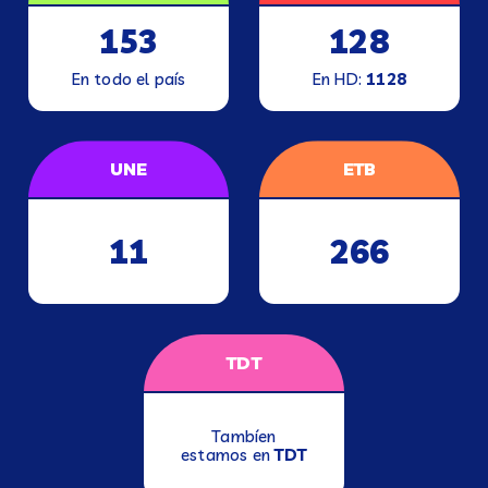
153
128
En todo el país
En HD:
1128
UNE
ETB
11
266
TDT
Tambíen
estamos en
TDT