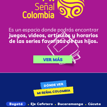
Es un espacio donde podrás encontrar
juegos, videos, artículos y horarios
de las series favoritas de tus hijos.
DÓNDE VER
MI SEÑAL COLOMBIA
Bogotá
Eje Cafetero
Bucaramanga
Cúcuta