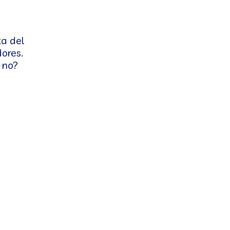
a del
ores.
 no?