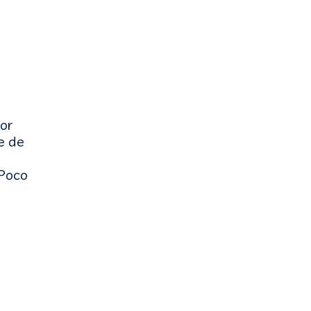
or
e de
 Poco