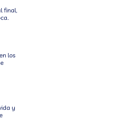
 final,
oca.
en los
ue
vida y
e