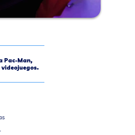
 a Pac-Man,
 videojuegos.
as
r