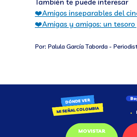
También te puede interesar
❤️
Amigos inseparables del cine
❤️
Amigas y amigos: un tesoro
Por: Palula García Taborda - Periodis
Bo
DÓNDE VER
MI SEÑAL COLOMBIA
MOVISTAR