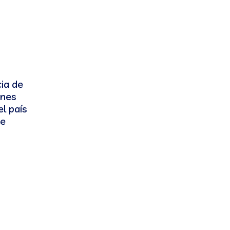
ia de
enes
l país
ue
s