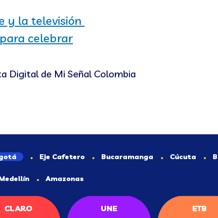
 y la televisión
 para celebrar
ta Digital de Mi Señal Colombia
gotá
Eje Cafetero
Bucaramanga
Cúcuta
B
Medellín
Amazonas
CLARO
UNE
ETB