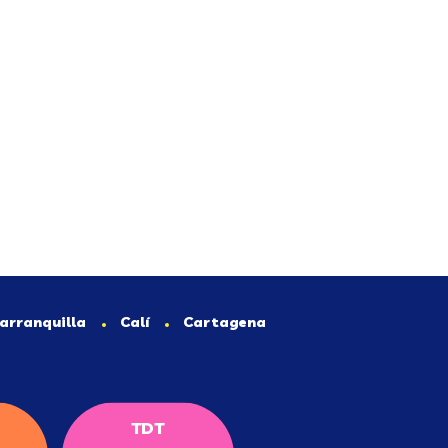
arranquilla
Calí
Cartagena
TDT