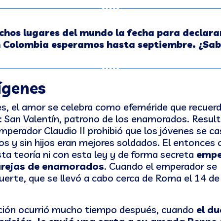
hos lugares del mundo la fecha para declarar
n Colombia esperamos hasta septiembre. ¿Sab
ígenes
es, el amor se celebra como efeméride que recuerd
mo: San Valentín, patrono de los enamorados. Resul
mperador Claudio II prohibió que los jóvenes se c
s y sin hijos eran mejores soldados. El entonces 
ta teoría ni con esta ley y de forma secreta
empe
arejas de enamorados
. Cuando el emperador se
uerte, que se llevó a cabo cerca de Roma el 14 de
ración ocurrió mucho tiempo después, cuando
el du