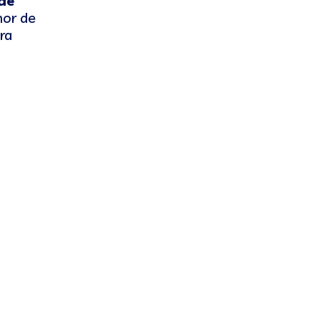
de
mor de
ra