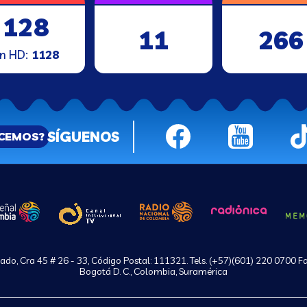
128
11
266
n HD:
1128
SÍGUENOS
ACEMOS?
do, Cra 45 # 26 - 33, Código Postal: 111321. Tels. (+57)(601) 220 0700 F
Bogotá D. C., Colombia, Suramérica