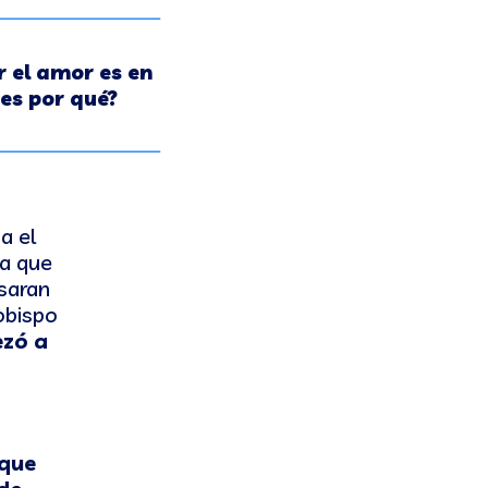
 el amor es en
es por qué?
a el
ta que
asaran
obispo
zó a
que