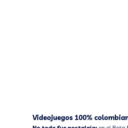
Videojuegos 100% colombia
No todo fue nostalgia:
en el Beta 